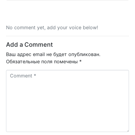
No comment yet, add your voice below!
Add a Comment
Ваш адрес email не будет опубликован.
Обязательные поля помечены
*
C
o
m
m
e
n
t
*