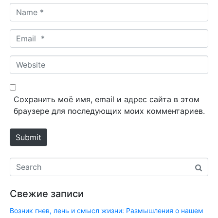
N
a
m
E
e
m
*
a
W
i
e
l
b
*
s
Сохранить моё имя, email и адрес сайта в этом
i
браузере для последующих моих комментариев.
t
e
Submit
Свежие записи
Возник гнев, лень и смысл жизни: Размышления о нашем