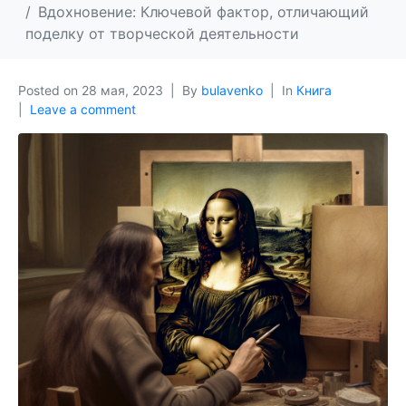
Вдохновение: Ключевой фактор, отличающий
поделку от творческой деятельности
Posted on
28 мая, 2023
By
bulavenko
In
Книга
Leave a comment