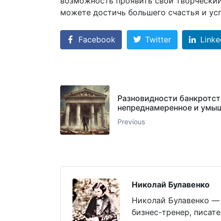
возможность проявить свой творческий
можете достичь большего счастья и усп
Facebook
Twitter
Linke
Разновидности банкротст
непреднамеренное и умы
Previous
Николай Булавенко
Николай Булавенко — 
бизнес-тренер, писат