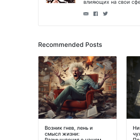
влияющих на свои сфе
Recommended Posts
Возник гнев, лень и
Ни
смысл жизни:
чу
Размышления о нашем
По