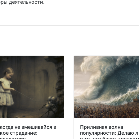
ры деятельности.
когда не вмешивайся в
Приливная волна
жое страдание:
популярности: Делаю л
следствия
я то, что будет трендом