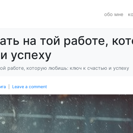
обо мне
к
ать на той работе, ко
 и успеху
ой работе, которую любишь: ключ к счастью и успеху
ига
Leave a comment