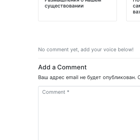
существовании
са
ва
No comment yet, add your voice below!
Add a Comment
Ваш адрес email не будет опубликован.
C
o
m
m
e
n
t