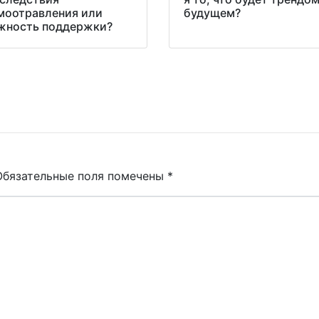
моотравления или
будущем?
жность поддержки?
Обязательные поля помечены
*