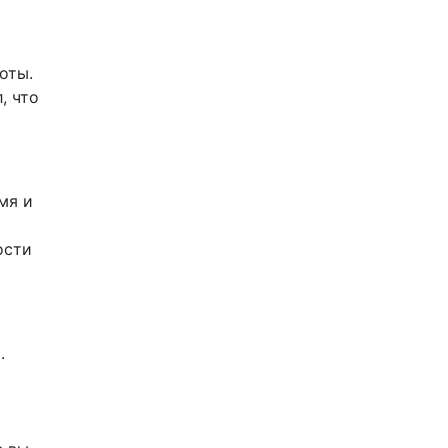
оты.
, что
мя и
ости
.