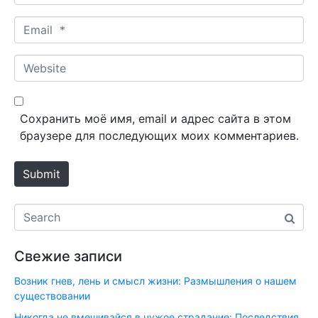
a
m
E
e
m
*
a
W
i
e
l
b
*
s
Сохранить моё имя, email и адрес сайта в этом
i
браузере для последующих моих комментариев.
t
e
Submit
Свежие записи
Возник гнев, лень и смысл жизни: Размышления о нашем
существовании
Никогда не вмешивайся в чужое страдание: Последствия