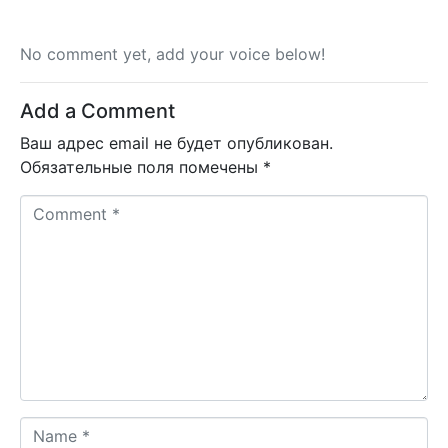
No comment yet, add your voice below!
Add a Comment
Ваш адрес email не будет опубликован.
Обязательные поля помечены
*
C
o
m
m
e
n
t
*
N