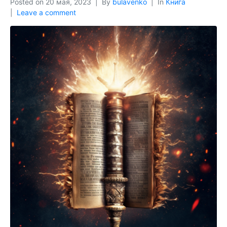
Posted on
20 мая, 2023
By
bulavenko
In
Книга
Leave a comment