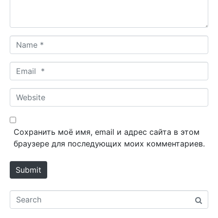
t
*
N
a
m
E
e
m
*
a
W
i
e
l
b
*
s
Сохранить моё имя, email и адрес сайта в этом
i
браузере для последующих моих комментариев.
t
e
Submit