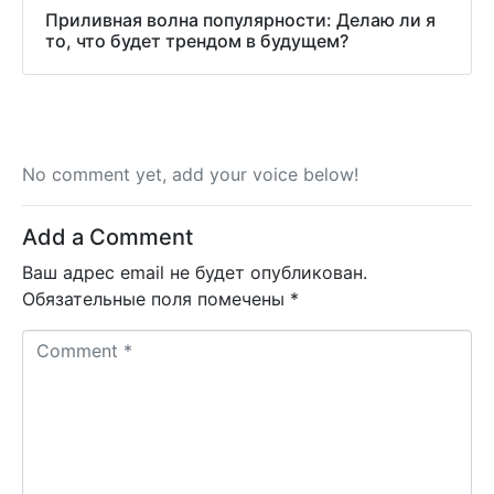
Приливная волна популярности: Делаю ли я
то, что будет трендом в будущем?
No comment yet, add your voice below!
Add a Comment
Ваш адрес email не будет опубликован.
Обязательные поля помечены
*
C
o
m
m
e
n