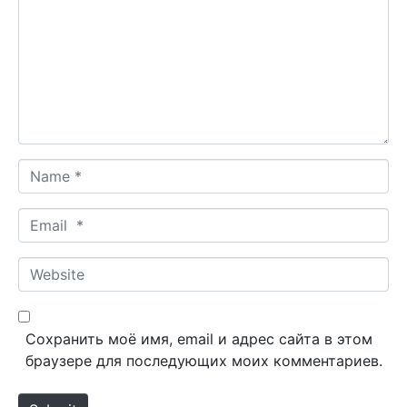
m
m
e
n
t
*
N
a
m
E
e
m
*
a
W
i
e
l
b
*
s
Сохранить моё имя, email и адрес сайта в этом
i
браузере для последующих моих комментариев.
t
e